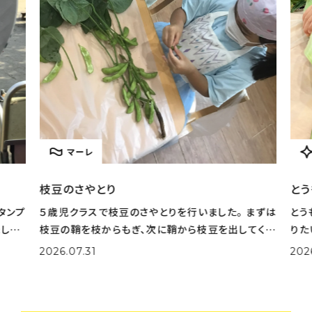
マーレ
枝豆のさやとり
とう
タンプ
５歳児クラスで枝豆のさやとりを行いました。 まずは
とう
した。
枝豆の鞘を枝からもぎ、次に鞘から枝豆を出してくれ
りた
選びな
ました。 大量の鞘から豆を一生懸命取り出してくれま
実際
2026.07.31
202
色を作
した。 さやとりをしながら「小さいのがある！」「鞘の中
姿も
がふかふかだ！」な
取り