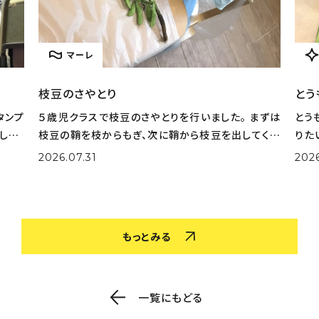
マーレ
枝豆のさやとり
とう
タンプ
５歳児クラスで枝豆のさやとりを行いました。 まずは
とう
した。
枝豆の鞘を枝からもぎ、次に鞘から枝豆を出してくれ
りた
選びな
ました。 大量の鞘から豆を一生懸命取り出してくれま
実際
2026.07.31
202
色を作
した。 さやとりをしながら「小さいのがある！」「鞘の中
姿も
がふかふかだ！」な
取り
もっとみる
一覧にもどる