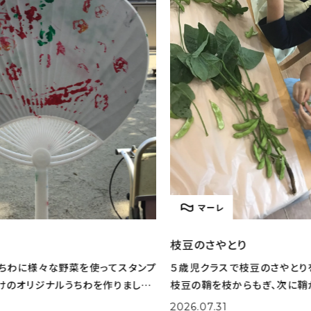
マーレ
枝豆のさやとり
とう
タンプ
５歳児クラスで枝豆のさやとりを行いました。 まずは
とう
した。
枝豆の鞘を枝からもぎ、次に鞘から枝豆を出してくれ
りた
選びな
ました。 大量の鞘から豆を一生懸命取り出してくれま
実際
2026.07.31
202