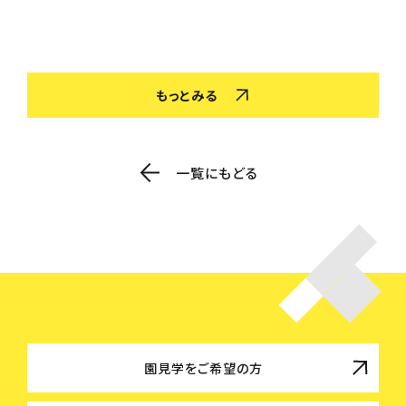
色を作
した。 さやとりをしながら「小さいのがある！」「鞘の中
姿も
がふかふかだ！」な
取り
もっとみる
一覧にもどる
園見学をご希望の方