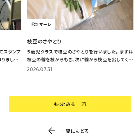
マーレ
枝豆のさやとり
とう
タンプ
５歳児クラスで枝豆のさやとりを行いました。 まずは
とう
した。
枝豆の鞘を枝からもぎ、次に鞘から枝豆を出してくれ
りた
選びな
ました。 大量の鞘から豆を一生懸命取り出してくれま
実際
2026.07.31
202
色を作
した。 さやとりをしながら「小さいのがある！」「鞘の中
姿も
がふかふかだ！」な
取り
もっとみる
一覧にもどる