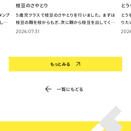
枝豆のさやとり
とう
タンプ
５歳児クラスで枝豆のさやとりを行いました。 まずは
とう
した。
枝豆の鞘を枝からもぎ、次に鞘から枝豆を出してくれ
りた
選びな
ました。 大量の鞘から豆を一生懸命取り出してくれま
実際
2026.07.31
202
色を作
した。 さやとりをしながら「小さいのがある！」「鞘の中
姿も
がふかふかだ！」な
取り
もっとみる
一覧にもどる