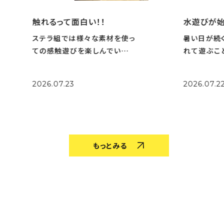
触れるって面白い！！
水遊びが始
ステラ組では様々な素材を使っ
暑い日が続
ての感触遊びを楽しんでいます
れて遊ぶこ
♡ 感触遊びをたくさんすること
テラ組さん！
で五感を刺激して、「これはなん
水遊びでは
2026.07.23
2026.07.2
だろう？」「冷たい！」「気持ちい
スに合わせ
い！」などたくさんの興味を広げ
部屋の中で
ています。 手で大胆に触れてみ
ることを楽し
たり、指先で
の中に入っ
もっとみる