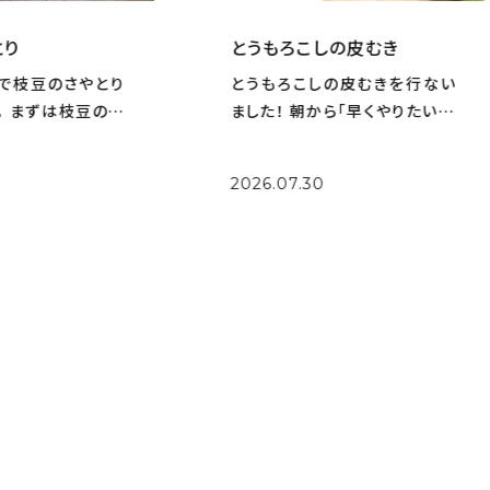
とり
とうもろこしの皮むき
で枝豆のさやとり
とうもろこしの皮むきを行ない
。 まずは枝豆の鞘
ました！ 朝から「早くやりたい！」
、次に鞘から枝豆
とワクワクしていたルクス組の
ました。 大量の鞘
子どもたち。 実際に皮むきをし
2026.07.30
懸命取り出してく
てみると少し力が必要で、苦戦
さやとりをしながら
する姿も見られましたが保育者
る！」「鞘の中がふ
に援助してもらいながら取り組
んだことで、とて