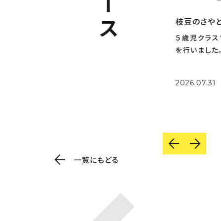
野菜スタンプ
枝豆のさや
１歳児クラスでうちわに様々な
５歳児クラス
野菜を使ってスタンプし、世界に
を行いました
一つだけのオリジナルうちわを
を枝からもぎ
作りました。 同じ野菜でも「こっ
を出してくれ
2026.07.31
2026.07.31
ちがいい」「ちがう」などと選び
から豆を一生
ながらスタンプしました。 絵の
れました。 
具を混ぜて新しい色を作ってみ
「小さいのがあ
たり、完全に混
かふかだ！」な
一覧にもどる