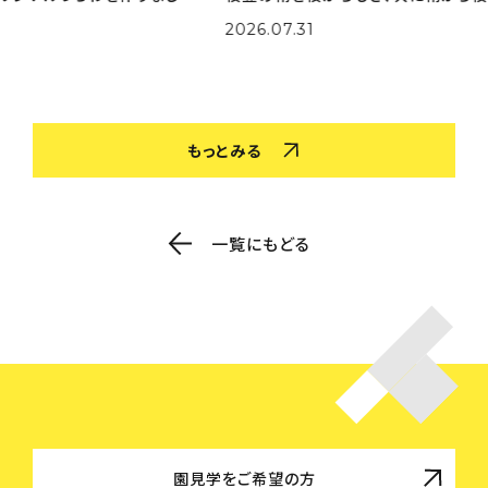
選びな
ました。 大量の鞘から豆を一生懸命取り出してくれま
実際
2026.07.31
202
色を作
した。 さやとりをしながら「小さいのがある！」「鞘の中
姿も
がふかふかだ！」な
取り
もっとみる
一覧にもどる
園見学をご希望の方