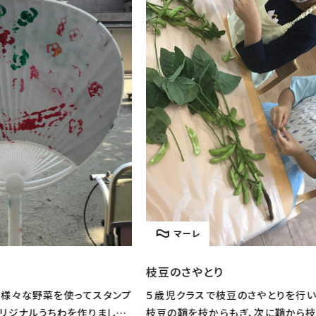
マーレ
枝豆のさやとり
とう
タンプ
５歳児クラスで枝豆のさやとりを行いました。 まずは
とう
した。
枝豆の鞘を枝からもぎ、次に鞘から枝豆を出してくれ
りた