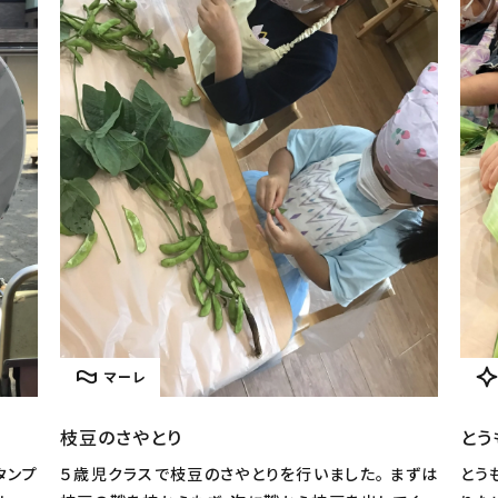
マーレ
枝豆のさやとり
とう
タンプ
５歳児クラスで枝豆のさやとりを行いました。 まずは
とう