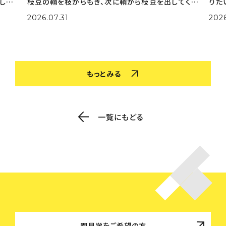
した。
枝豆の鞘を枝からもぎ、次に鞘から枝豆を出してくれ
りた
選びな
ました。 大量の鞘から豆を一生懸命取り出してくれま
実際
2026.07.31
202
色を作
した。 さやとりをしながら「小さいのがある！」「鞘の中
姿も
がふかふかだ！」な
取り
もっとみる
一覧にもどる
園見学をご希望の方