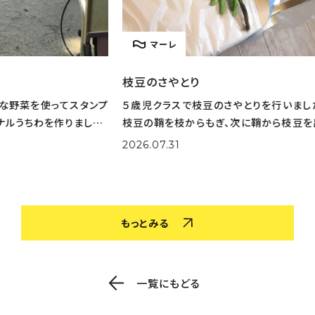
マーレ
枝豆のさやとり
とう
タンプ
５歳児クラスで枝豆のさやとりを行いました。 まずは
とう
した。
枝豆の鞘を枝からもぎ、次に鞘から枝豆を出してくれ
りた
選びな
ました。 大量の鞘から豆を一生懸命取り出してくれま
実際
2026.07.31
202
色を作
した。 さやとりをしながら「小さいのがある！」「鞘の中
姿も
がふかふかだ！」な
取り
もっとみる
一覧にもどる