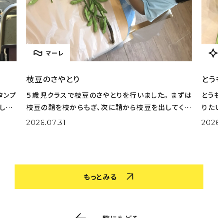
マーレ
枝豆のさやとり
とう
タンプ
５歳児クラスで枝豆のさやとりを行いました。 まずは
とう
した。
枝豆の鞘を枝からもぎ、次に鞘から枝豆を出してくれ
りた
選びな
ました。 大量の鞘から豆を一生懸命取り出してくれま
実際
2026.07.31
202
色を作
した。 さやとりをしながら「小さいのがある！」「鞘の中
姿も
がふかふかだ！」な
取り
もっとみる