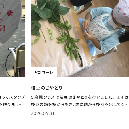
マーレ
枝豆のさやとり
とう
タンプ
５歳児クラスで枝豆のさやとりを行いました。 まずは
とう
した。
枝豆の鞘を枝からもぎ、次に鞘から枝豆を出してくれ
りた
選びな
ました。 大量の鞘から豆を一生懸命取り出してくれま
実際
2026.07.31
202
色を作
した。 さやとりをしながら「小さいのがある！」「鞘の中
姿も
がふかふかだ！」な
取り