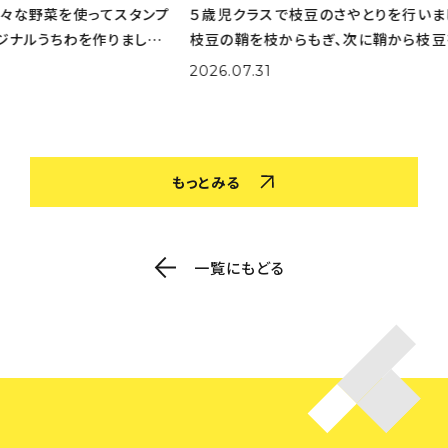
タンプ
５歳児クラスで枝豆のさやとりを行いました。 まずは
とう
した。
枝豆の鞘を枝からもぎ、次に鞘から枝豆を出してくれ
りた
選びな
ました。 大量の鞘から豆を一生懸命取り出してくれま
実際
2026.07.31
202
色を作
した。 さやとりをしながら「小さいのがある！」「鞘の中
姿も
がふかふかだ！」な
取り
もっとみる
一覧にもどる