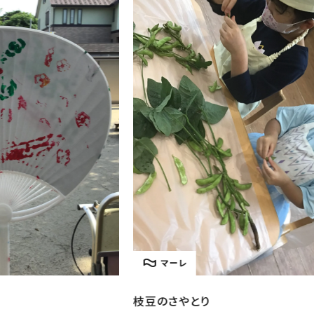
マーレ
枝豆のさやとり
とう