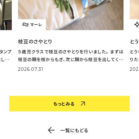
マーレ
枝豆のさやとり
とう
タンプ
５歳児クラスで枝豆のさやとりを行いました。 まずは
とう
した。
枝豆の鞘を枝からもぎ、次に鞘から枝豆を出してくれ
りた
選びな
ました。 大量の鞘から豆を一生懸命取り出してくれま
実際
2026.07.31
202
色を作
した。 さやとりをしながら「小さいのがある！」「鞘の中
姿も
がふかふかだ！」な
取り
もっとみる
一覧にもどる