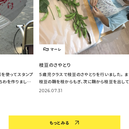
マーレ
枝豆のさやとり
とう
タンプ
５歳児クラスで枝豆のさやとりを行いました。 まずは
とう
した。
枝豆の鞘を枝からもぎ、次に鞘から枝豆を出してくれ
りた
選びな
ました。 大量の鞘から豆を一生懸命取り出してくれま
実際
2026.07.31
202
色を作
した。 さやとりをしながら「小さいのがある！」「鞘の中
姿も
がふかふかだ！」な
取り
もっとみる