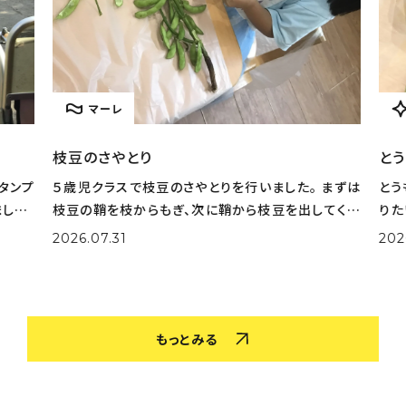
マーレ
枝豆のさやとり
とう
タンプ
５歳児クラスで枝豆のさやとりを行いました。 まずは
とう
した。
枝豆の鞘を枝からもぎ、次に鞘から枝豆を出してくれ
りた
選びな
ました。 大量の鞘から豆を一生懸命取り出してくれま
実際
2026.07.31
202
色を作
した。 さやとりをしながら「小さいのがある！」「鞘の中
姿も
がふかふかだ！」な
取り
もっとみる