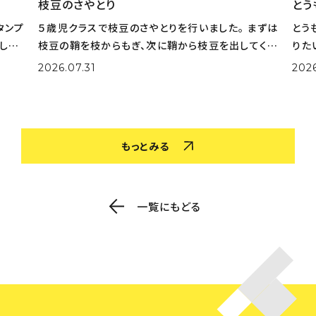
枝豆のさやとり
とう
タンプ
５歳児クラスで枝豆のさやとりを行いました。 まずは
とう
した。
枝豆の鞘を枝からもぎ、次に鞘から枝豆を出してくれ
りた
選びな
ました。 大量の鞘から豆を一生懸命取り出してくれま
実際
2026.07.31
202
色を作
した。 さやとりをしながら「小さいのがある！」「鞘の中
姿も
がふかふかだ！」な
取り
もっとみる
一覧にもどる