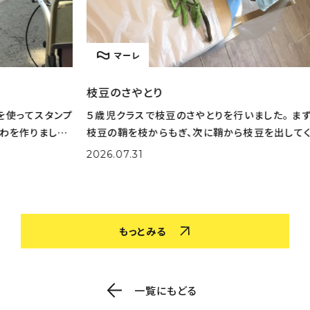
マーレ
枝豆のさやとり
とう
タンプ
５歳児クラスで枝豆のさやとりを行いました。 まずは
とう
した。
枝豆の鞘を枝からもぎ、次に鞘から枝豆を出してくれ
りた
選びな
ました。 大量の鞘から豆を一生懸命取り出してくれま
実際
2026.07.31
202
色を作
した。 さやとりをしながら「小さいのがある！」「鞘の中
姿も
がふかふかだ！」な
取り
もっとみる
一覧にもどる