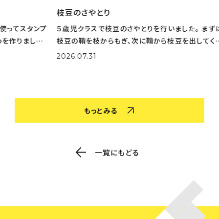
枝豆のさやとり
とう
タンプ
５歳児クラスで枝豆のさやとりを行いました。 まずは
とう
した。
枝豆の鞘を枝からもぎ、次に鞘から枝豆を出してくれ
りた
選びな
ました。 大量の鞘から豆を一生懸命取り出してくれま
実際
2026.07.31
202
色を作
した。 さやとりをしながら「小さいのがある！」「鞘の中
姿も
がふかふかだ！」な
取り
もっとみる
一覧にもどる